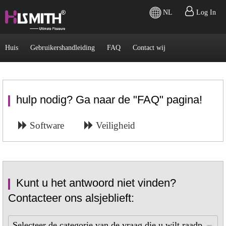
NL
Log In
Huis
Gebruikershandleiding
FAQ
Contact wij
hulp nodig? Ga naar de "FAQ" pagina!
Software
Veiligheid
Kunt u het antwoord niet vinden?
Contacteer ons alsjeblieft:
Selecteer de categorie van de vraag die u wilt raadplegen