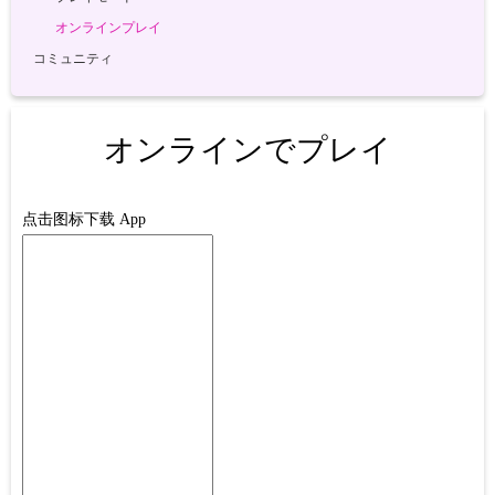
オンラインプレイ
コミュニティ
オンラインでプレイ
点击图标下载 App