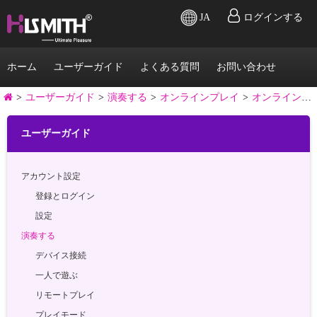
JA
ログインする
ホーム
ユーザーガイド
よくある質問
お問い合わせ
>
ユーザーガイド
>
演奏する
>
オンラインプレイ
>
オンラインでプレイ
ユーザーガイド
アカウント設定
登録とログイン
設定
演奏する
デバイス接続
一人で遊ぶ
リモートプレイ
プレイモード