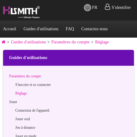
FR
S'identifier
Accueil
Guides d'utilisations
FAQ
Contactez-nous
>
Guides d'utilisations
>
Paramètres du compte
>
Réglage
Guides d'utilisations
Paramètres du compte
S'inscrire et se connecter
Réglage
Jouer
Connexion de l'appareil
Jouer seul
Jeu à distance
Jouer en mode